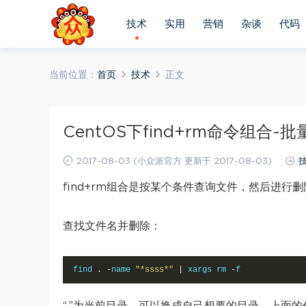
技术
实用
营销
杂谈
代码
当前位置：
首页
技术
正文
CentOS下find+rm命令组合
2017-08-03 (小众派官方 更新于 2017-08-03)
find+rm组合是按某个条件查询文件，然后进行删
查找文件名并删除：
find 
.
-
name 
"*ssss*"
|
 xargs rm 
-
f