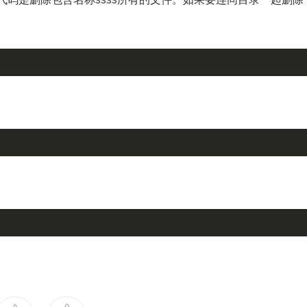
代码是删除包含名称ssss所有的文件。如果要连同目录一起删除