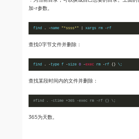
“.”为当前目录，可以换成自己想要的目录。上面的
加-r参数。
find 
.
-
name 
"*ssss*"
|
 xargs rm 
-
rf
查找0字节文件并删除：
find 
.
-
type f 
-
size 
0
-
exec
 rm 
-
rf 
{}
 \;
查找某段时间内的文件并删除：
#find . -ctime +365 -exec rm -rf {} \;
365为天数。