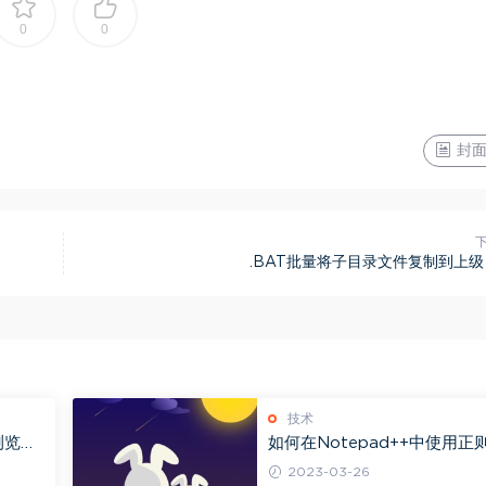
0
0
封面
.BAT批量将子目录文件复制到上
技术
浏览器
如何在Notepad++中使用正
表达式$符号进行搜索和替换
2023-03-26