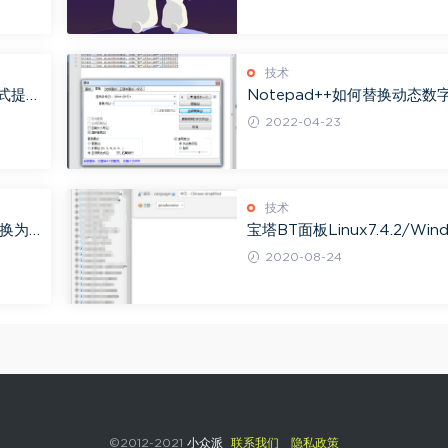
技术
公式提高
Notepad++如何替换动态数
变量？
2022-04-23
技术
替换为
宝塔BT面板Linux7.4.2/Win
ws6.8出现无密码直接进入数
2020-08-24
库漏洞
©2012-2021
小众派
联系我们
隐私政策