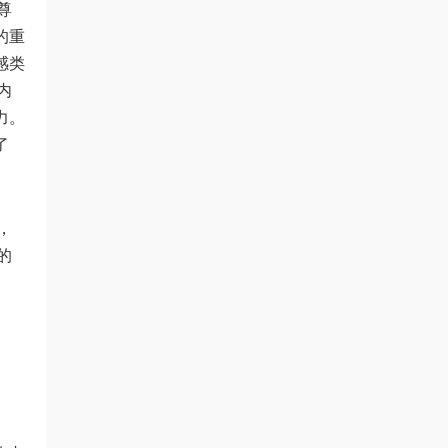
尊
的重
感类
内
力。
了
，
的